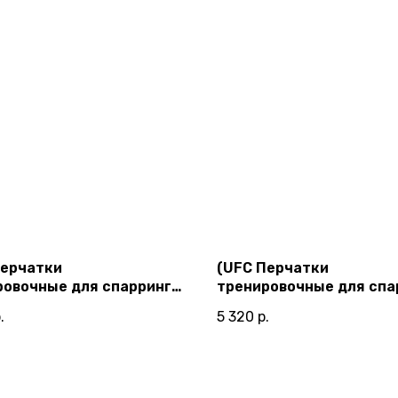
Перчатки
(UFC Перчатки
ровочные для спарринга
тренировочные для спа
е - 8 Oz)
желтые - 18 Oz)
.
5 320
р.