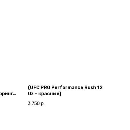
(UFC PRO Performance Rush 12
рринга
Oz - красные)
3 750
р.