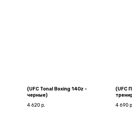
(UFC Tonal Boxing 14Oz -
(UFC 
черные)
трени
голубы
4 620
р.
4 690
р