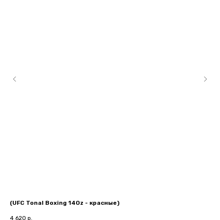
(UFC Tonal Boxing 14Oz - красные)
Му
4 620
р.
63