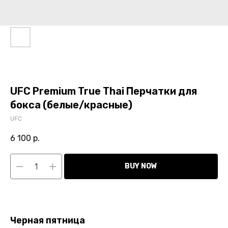
UFC Premium True Thai Перчатки для
бокса (белые/красные)
UFC
6 100
р.
BUY NOW
Черная пятница