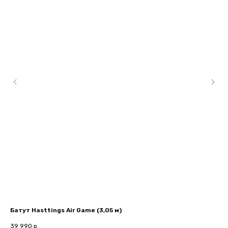
Батут Hasttings Air Game (3,05 м)
Пе
39 990
р.
1 2