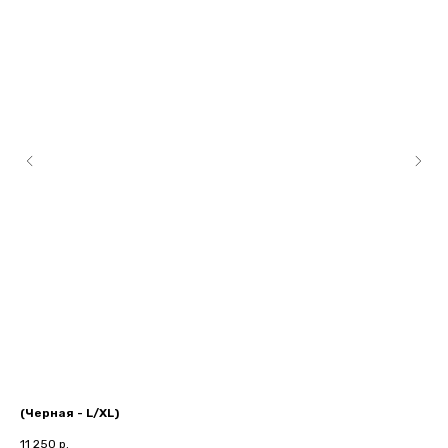
(Черная - L/XL)
Гр
11 250
р.
70