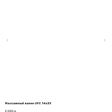
Массажный валик UFC 14х33
(U
2 050
р.
5 