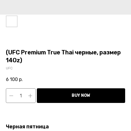
(UFC Premium True Thai черные, размер
14Oz)
UFC
6 100
р.
BUY NOW
Черная пятница