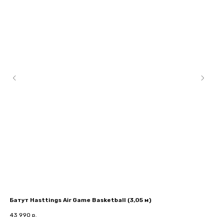
Батут Hasttings Air Game Basketball (3,05 м)
(U
43 990
р.
3 7