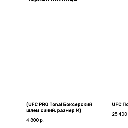
(UFC PRO Tonal Боксерский
UFC П
шлем синий, размер M)
25 400
4 800
р.