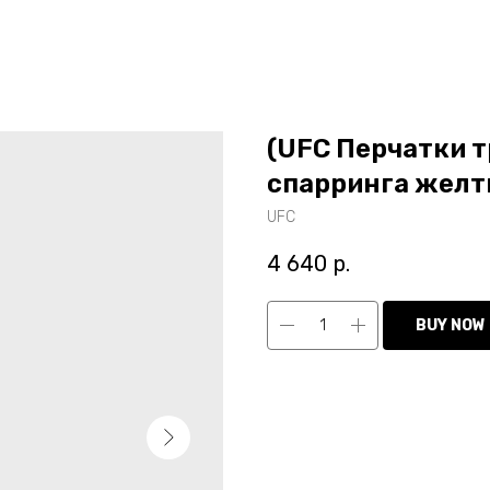
(UFC Перчатки 
спарринга желты
UFC
4 640
р.
BUY NOW