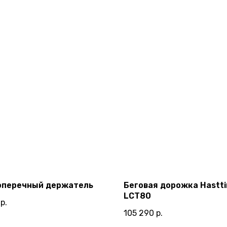
оперечный держатель
Беговая дорожка Hastt
LCT80
р.
105 290
р.