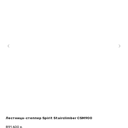
Лестница-степпер Spirit Stairclimber CSM900
UF
891 600
р.
10 