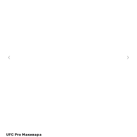
UFC Pro Макивара
UF