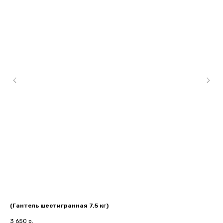
(Гантель шестигранная 7.5 кг)
UF
3 650
р.
10 