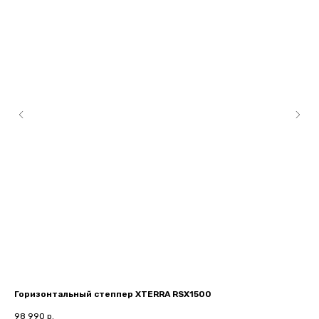
Горизонтальный степпер XTERRA RSX1500
(О
st
98 990
р.