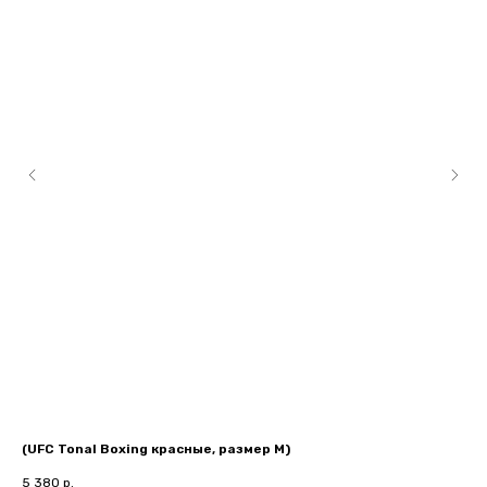
(UFC Tonal Boxing красные, размер M)
(P
5 380
р.
16 